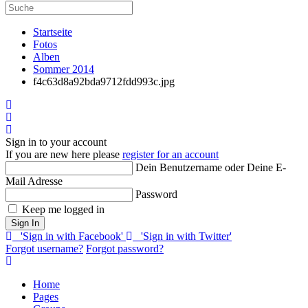
Startseite
Fotos
Alben
Sommer 2014
f4c63d8a92bda9712fdd993c.jpg
Home
Search
Sign In
Sign in to your account
If you are new here please
register for an account
Dein Benutzername oder Deine E-
Mail Adresse
Password
Keep me logged in
Sign In
'Sign in with Facebook'
'Sign in with Twitter'
Forgot username?
Forgot password?
Home
Pages