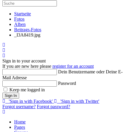
Startseite
Fotos
Alben
Beitrags-Fotos
_I3A8419.jpg
Home
Search
Sign In
Sign in to your account
If you are new here please
register for an account
Dein Benutzername oder Deine E-
Mail Adresse
Password
Keep me logged in
Sign In
'Sign in with Facebook'
'Sign in with Twitter'
Forgot username?
Forgot password?
Home
Pages