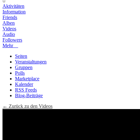
Aktivitäten
Information
Friends
Alben
Videos
Audio
Followers
Mehr
Seiten
Veranstaltungen
Gruppen
Polls
Marketplace
Kalender
RSS Feeds
Blog-Beiträge
← Zurück zu den Videos