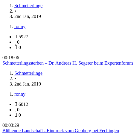
Schmetterlinge
•
2nd Jan, 2019
ronny
5927
0
0
00:18:06
Schmetterlingssterben – Dr. Andreas H. Segerer beim Expertenforum
Schmetterlinge
•
2nd Jan, 2019
ronny
6012
0
0
00:03:29
Blühende Landschaft - Eindruck vom Gebberg bei Fechingen