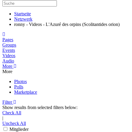
Startseite
Netzwerk
ronny - Videos - L'Azuré des orpins (Scolitantides orion)
Home
Pages
Groups
Events
Videos
Audio
More
More
Photos
Polls
Marketplace
Filter
Show results from selected filters below:
Check All
|
Uncheck All
Mitglieder