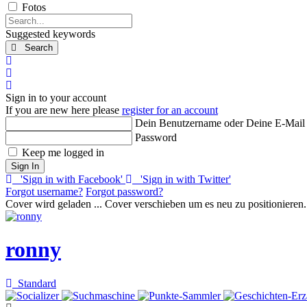
Fotos
Search...
Suggested keywords
Search
x
Search
Sign In
Sign in to your account
If you are new here please
register for an account
Dein Benutzername oder Deine E-Mail
Password
Keep me logged in
Sign In
'Sign in with Facebook'
'Sign in with Twitter'
Forgot username?
Forgot password?
Cover wird geladen ...
Cover verschieben um es neu zu positionieren.
ronny
Standard