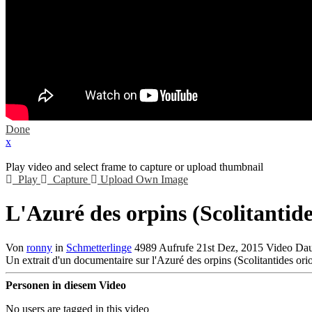
Done
x
Play video and select frame to capture or upload thumbnail
Play
Capture
Upload Own Image
L'Azuré des orpins (Scolitantide
Von
ronny
in
Schmetterlinge
4989 Aufrufe
21st Dez, 2015
Video Dau
Un extrait d'un documentaire sur l'Azuré des orpins (Scolitantides orion
Personen in diesem Video
No users are tagged in this video