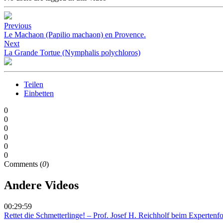
Previous
Le Machaon (Papilio machaon) en Provence.
Next
La Grande Tortue (Nymphalis polychloros)
Teilen
Einbetten
0
0
0
0
0
0
Comments (
0
)
Andere Videos
00:29:59
Rettet die Schmetterlinge! – Prof. Josef H. Reichholf beim Experten