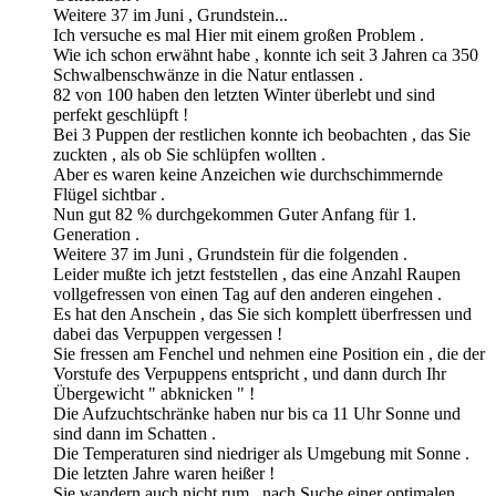
Weitere 37 im Juni , Grundstein...
Ich versuche es mal Hier mit einem großen Problem .
Wie ich schon erwähnt habe , konnte ich seit 3 Jahren ca 350
Schwalbenschwänze in die Natur entlassen .
82 von 100 haben den letzten Winter überlebt und sind
perfekt geschlüpft !
Bei 3 Puppen der restlichen konnte ich beobachten , das Sie
zuckten , als ob Sie schlüpfen wollten .
Aber es waren keine Anzeichen wie durchschimmernde
Flügel sichtbar .
Nun gut 82 % durchgekommen Guter Anfang für 1.
Generation .
Weitere 37 im Juni , Grundstein für die folgenden .
Leider mußte ich jetzt feststellen , das eine Anzahl Raupen
vollgefressen von einen Tag auf den anderen eingehen .
Es hat den Anschein , das Sie sich komplett überfressen und
dabei das Verpuppen vergessen !
Sie fressen am Fenchel und nehmen eine Position ein , die der
Vorstufe des Verpuppens entspricht , und dann durch Ihr
Übergewicht " abknicken " !
Die Aufzuchtschränke haben nur bis ca 11 Uhr Sonne und
sind dann im Schatten .
Die Temperaturen sind niedriger als Umgebung mit Sonne .
Die letzten Jahre waren heißer !
Sie wandern auch nicht rum , nach Suche einer optimalen