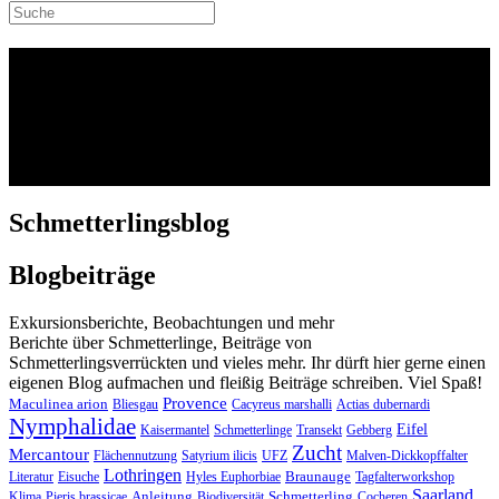
Schmetterlingsblog
Saarland
Exkursionen - Fotos - Gedankenaustausch
Schmetterlingsblog
Blogbeiträge
Exkursionsberichte, Beobachtungen und mehr
Berichte über Schmetterlinge, Beiträge von
Schmetterlingsverrückten und vieles mehr. Ihr dürft hier gerne einen
eigenen Blog aufmachen und fleißig Beiträge schreiben. Viel Spaß!
Provence
Maculinea arion
Bliesgau
Cacyreus marshalli
Actias dubernardi
Nymphalidae
Eifel
Kaisermantel
Schmetterlinge
Transekt
Gebberg
Zucht
Mercantour
Flächennutzung
Satyrium ilicis
UFZ
Malven-Dickkopffalter
Lothringen
Braunauge
Literatur
Eisuche
Hyles Euphorbiae
Tagfalterworkshop
Saarland
Anleitung
Schmetterling
Klima
Pieris brassicae
Biodiversität
Cocheren