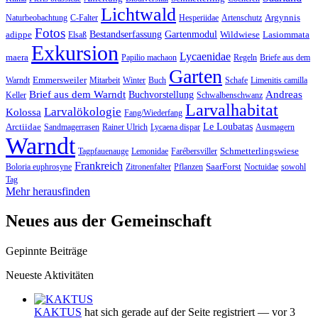
Lichtwald
Argynnis
Naturbeobachtung
C-Falter
Hesperiidae
Artenschutz
Fotos
adippe
Bestandserfassung
Gartenmodul
Wildwiese
Lasiommata
Elsaß
Exkursion
Lycaenidae
maera
Papilio machaon
Regeln
Briefe aus dem
Garten
Emmersweiler
Warndt
Mitarbeit
Winter
Buch
Schafe
Limenitis camilla
Brief aus dem Warndt
Andreas
Buchvorstellung
Keller
Schwalbenschwanz
Larvalhabitat
Larvalökologie
Kolossa
Fang/Wiederfang
Arctiidae
Le Loubatas
Sandmagerrasen
Rainer Ulrich
Lycaena dispar
Ausmagern
Warndt
Schmetterlingswiese
Tagpfauenauge
Lemonidae
Farébersviller
Frankreich
SaarForst
Boloria euphrosyne
Zitronenfalter
Pflanzen
Noctuidae
sowohl
Tag
Mehr herausfinden
Neues aus der Gemeinschaft
Gepinnte Beiträge
Neueste Aktivitäten
KAKTUS
hat sich gerade auf der Seite registriert
— vor 3