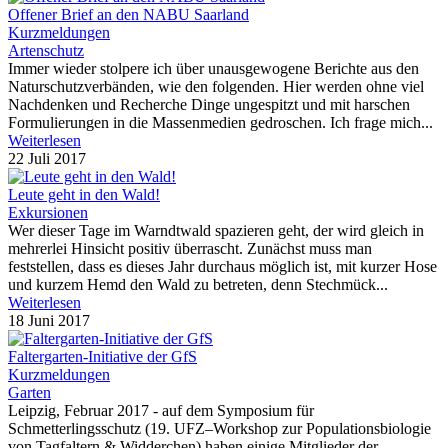
Offener Brief an den NABU Saarland
Kurzmeldungen
Artenschutz
Immer wieder stolpere ich über unausgewogene Berichte aus den
Naturschutzverbänden, wie den folgenden. Hier werden ohne viel
Nachdenken und Recherche Dinge ungespitzt und mit harschen
Formulierungen in die Massenmedien gedroschen. Ich frage mich...
Weiterlesen
22 Juli 2017
Leute geht in den Wald!
Exkursionen
Wer dieser Tage im Warndtwald spazieren geht, der wird gleich in
mehrerlei Hinsicht positiv überrascht. Zunächst muss man
feststellen, dass es dieses Jahr durchaus möglich ist, mit kurzer Hose
und kurzem Hemd den Wald zu betreten, denn Stechmück...
Weiterlesen
18 Juni 2017
Faltergarten-Initiative der GfS
Kurzmeldungen
Garten
​Leipzig, Februar 2017 - auf dem Symposium für
Schmetterlingsschutz (19. UFZ–Workshop zur Populationsbiologie
von Tagfaltern & Widderchen) haben einige Mitglieder der