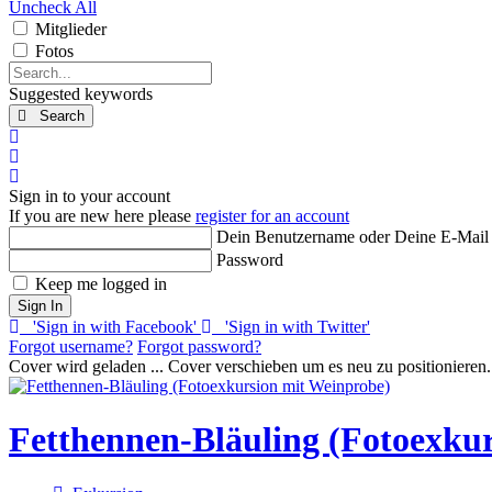
Uncheck All
Mitglieder
Fotos
Search...
Suggested keywords
Search
x
Search
Sign In
Sign in to your account
If you are new here please
register for an account
Dein Benutzername oder Deine E-Mail
Password
Keep me logged in
Sign In
'Sign in with Facebook'
'Sign in with Twitter'
Forgot username?
Forgot password?
Cover wird geladen ...
Cover verschieben um es neu zu positionieren.
Fetthennen-Bläuling (Fotoexku