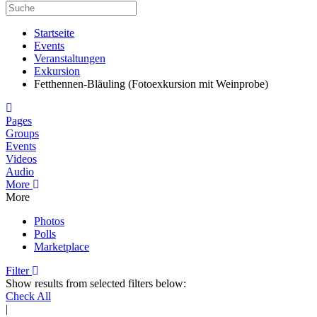
Startseite
Events
Veranstaltungen
Exkursion
Fetthennen-Bläuling (Fotoexkursion mit Weinprobe)
Home
Pages
Groups
Events
Videos
Audio
More
More
Photos
Polls
Marketplace
Filter
Show results from selected filters below:
Check All
|