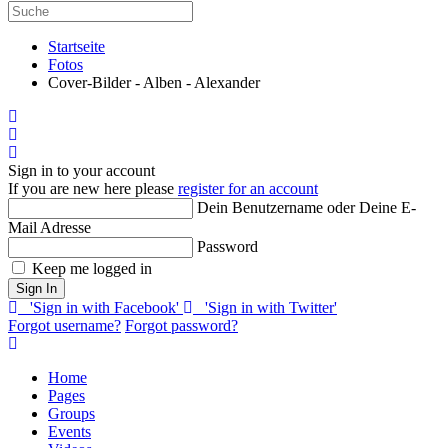
Startseite
Fotos
Cover-Bilder - Alben - Alexander
Home
Search
Sign In
Sign in to your account
If you are new here please
register for an account
Dein Benutzername oder Deine E-
Mail Adresse
Password
Keep me logged in
Sign In
'Sign in with Facebook'
'Sign in with Twitter'
Forgot username?
Forgot password?
Home
Pages
Groups
Events