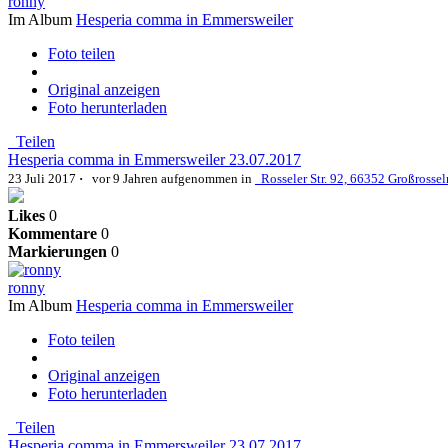
ronny
Im Album
Hesperia comma in Emmersweiler
Foto teilen
Original anzeigen
Foto herunterladen
Teilen
Hesperia comma in Emmersweiler 23.07.2017
23 Juli 2017
·
vor 9 Jahren
aufgenommen in
Rosseler Str. 92, 66352 Großrosse
Likes
0
Kommentare
0
Markierungen
0
ronny
Im Album
Hesperia comma in Emmersweiler
Foto teilen
Original anzeigen
Foto herunterladen
Teilen
Hesperia comma in Emmersweiler 23.07.2017