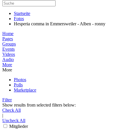
Startseite
Fotos
Hesperia comma in Emmersweiler - Alben - ronny
Home
Pages
Groups
Events
Videos
Audio
More
More
Photos
Polls
Marketplace
Filter
Show results from selected filters below:
Check All
|
Uncheck All
Mitglieder