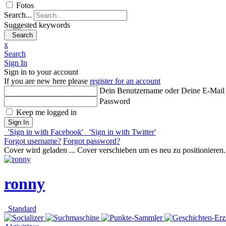
Fotos
Search...
Suggested keywords
Search
x
Search
Sign In
Sign in to your account
If you are new here please
register for an account
Dein Benutzername oder Deine E-Mail
Password
Keep me logged in
Sign In
'Sign in with Facebook'
'Sign in with Twitter'
Forgot username?
Forgot password?
Cover wird geladen ...
Cover verschieben um es neu zu positionieren.
ronny
Standard