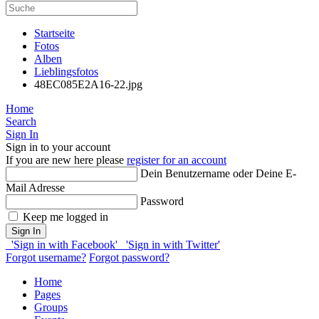
Startseite
Fotos
Alben
Lieblingsfotos
48EC085E2A16-22.jpg
Home
Search
Sign In
Sign in to your account
If you are new here please
register for an account
Dein Benutzername oder Deine E-
Mail Adresse
Password
Keep me logged in
Sign In
'Sign in with Facebook'
'Sign in with Twitter'
Forgot username?
Forgot password?
Home
Pages
Groups