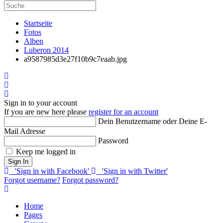
Startseite
Fotos
Alben
Luberon 2014
a9587985d3e27f10b9c7eaab.jpg
Home
Search
Sign In
Sign in to your account
If you are new here please
register for an account
Dein Benutzername oder Deine E-
Mail Adresse
Password
Keep me logged in
Sign In
'Sign in with Facebook'
'Sign in with Twitter'
Forgot username?
Forgot password?
Home
Pages