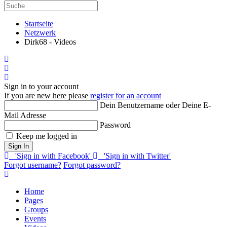
Startseite
Netzwerk
Dirk68 - Videos
Home
Search
Sign In
Sign in to your account
If you are new here please
register for an account
Dein Benutzername oder Deine E-
Mail Adresse
Password
Keep me logged in
Sign In
'Sign in with Facebook'
'Sign in with Twitter'
Forgot username?
Forgot password?
Home
Pages
Groups
Events