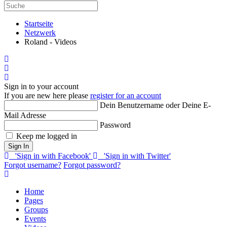
Startseite
Netzwerk
Roland - Videos
Home
Search
Sign In
Sign in to your account
If you are new here please
register for an account
Dein Benutzername oder Deine E-
Mail Adresse
Password
Keep me logged in
Sign In
'Sign in with Facebook'
'Sign in with Twitter'
Forgot username?
Forgot password?
Home
Pages
Groups
Events