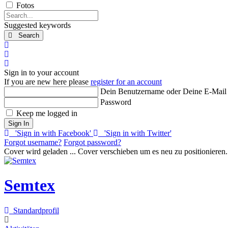
Fotos
Search...
Suggested keywords
Search
x
Search
Sign In
Sign in to your account
If you are new here please
register for an account
Dein Benutzername oder Deine E-Mail
Password
Keep me logged in
Sign In
'Sign in with Facebook'
'Sign in with Twitter'
Forgot username?
Forgot password?
Cover wird geladen ...
Cover verschieben um es neu zu positionieren.
Semtex
Standardprofil