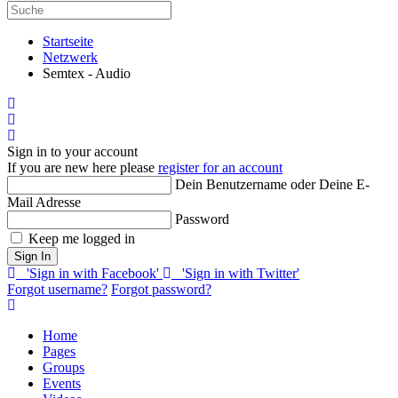
Startseite
Netzwerk
Semtex - Audio
Home
Search
Sign In
Sign in to your account
If you are new here please
register for an account
Dein Benutzername oder Deine E-
Mail Adresse
Password
Keep me logged in
Sign In
'Sign in with Facebook'
'Sign in with Twitter'
Forgot username?
Forgot password?
Home
Pages
Groups
Events