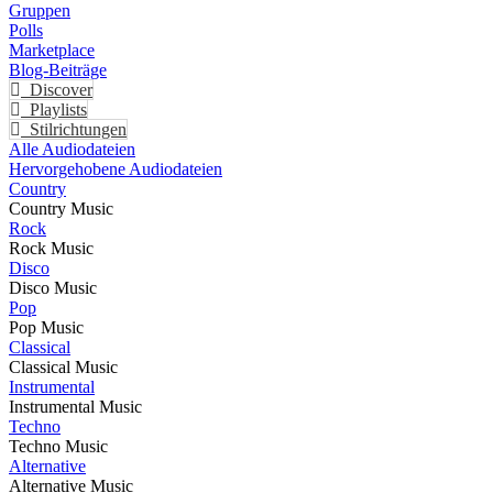
Gruppen
Polls
Marketplace
Blog-Beiträge
Discover
Playlists
Stilrichtungen
Alle Audiodateien
Hervorgehobene Audiodateien
Country
Country Music
Rock
Rock Music
Disco
Disco Music
Pop
Pop Music
Classical
Classical Music
Instrumental
Instrumental Music
Techno
Techno Music
Alternative
Alternative Music