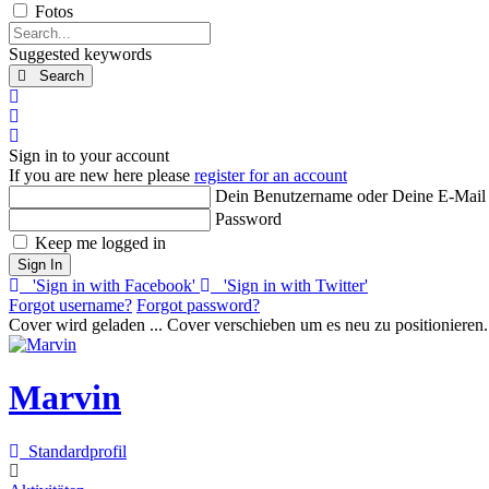
Fotos
Search...
Suggested keywords
Search
x
Search
Sign In
Sign in to your account
If you are new here please
register for an account
Dein Benutzername oder Deine E-Mail
Password
Keep me logged in
Sign In
'Sign in with Facebook'
'Sign in with Twitter'
Forgot username?
Forgot password?
Cover wird geladen ...
Cover verschieben um es neu zu positionieren.
Marvin
Standardprofil