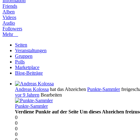
Information
Friends
Alben
Videos
Audio
Followers
Mehr
Seiten
Veranstaltungen
Gruppen
Polls
Marketplace
Blog-Beiträge
Andreas Kolossa
hat das Abzeichen
Punkte-Sammler
freigescha
vor 9 Jahren
Bearbeiten
Punkte-Sammler
Verdiene Punkte auf der Seite Um dieses Abzeichen freizu
0
0
0
0
0