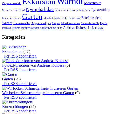
Warndt
Exkursion
Mercantour
Cacyreus marshalli
Nymphalidae
Lycaenidae
Schmetterling
Schmetterlingswiese
SaarForst
Elsaß
Garten
Brief aus dem
Maculinea arion
Mitarbeit
Farébersviller
Hesperiidae
Warndt
Emmersweiler
Argynnis adippe
Raupen
Schwalbenschwanz
Limenitis camilla
Papilio
Andreas Kolossa
Le Loubatas
machaon
Eisuche
Tagfalterworkshop
Großer Kohlweißling
Kategorien
Exkursionen
(47)
Per RSS abonnieren
Fotoexkursionen von Andreas Kolossa
(5)
Per RSS abonnieren
Garten
(29)
Per RSS abonnieren
Wir locken Schmetterlinge in unseren Garten
(9)
Per RSS abonnieren
Kurzmeldungen
(24)
Per RSS abonnieren