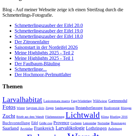
Blog - Auf meiner Webseite zeige ich einen Streifzug durch die
Schmetterlings-Fotografie.
Schmetterlingszauber der Eifel 20.0
Schmetterlingszauber der Eifel 19.0
Schmetterlingszauber der Eifel 18.0
Der Zitronenfalter
Saisonstart in der Nordeifel 2026
Meine Highlights 2025 - Teil 2
Meine Highlights 2025 - Teil 1
Der Faulbaum-Bläuling
Schmetterlinge...
Der Hochmoor-Perlmuttfalter
Themen
Larvalhabitat
Gartenmodul
Lasiommata maera
Wildwiese
Fang/Wiederfang
Fotos
Bestandserfassung
Winter
Satyrium ilicis
Ziegen
Sandmagerrasen
Biodiversität
Bliesgau
Lichtwald
Zucht
Briefe aus dem Warndt
Flächennutzung
Klima
Blueling 2016
Buchvorstellung
Provence
Eifel
Braunauge
Größe csse
Cocheren
Lemonidae
Noctuidae
Larvalökologie
Saarland
Frankreich
Lothringen
Arctiidae
Anleitung