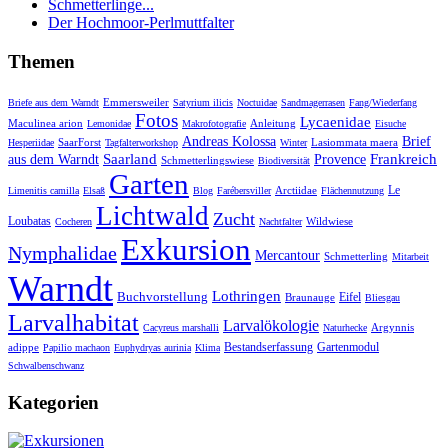
Schmetterlinge...
Der Hochmoor-Perlmuttfalter
Themen
Emmersweiler
Briefe aus dem Warndt
Satyrium ilicis
Noctuidae
Sandmagerrasen
Fang/Wiederfang
Fotos
Lycaenidae
Maculinea arion
Anleitung
Lemonidae
Makrofotografie
Eisuche
Andreas Kolossa
Brief
SaarForst
Lasiommata maera
Hesperiidae
Tagfalterworkshop
Winter
Saarland
Frankreich
aus dem Warndt
Provence
Schmetterlingswiese
Biodiversität
Garten
Le
Arctiidae
Limenitis camilla
Elsaß
Blog
Farébersviller
Flächennutzung
Lichtwald
Zucht
Loubatas
Wildwiese
Cocheren
Nachtfalter
Exkursion
Nymphalidae
Mercantour
Schmetterling
Mitarbeit
Warndt
Lothringen
Buchvorstellung
Eifel
Braunauge
Bliesgau
Larvalhabitat
Larvalökologie
Argynnis
Cacyreus marshalli
Naturhecke
Bestandserfassung
Gartenmodul
adippe
Papilio machaon
Euphydryas aurinia
Klima
Schwalbenschwanz
Kategorien