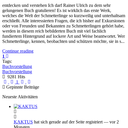
entdecken und verstehen Ich darf Rainer Ulrich zu dem sehr
gelungenen Buch gratulieren! Es ist wirklich das erste Werk,
welches die Welt der Schmetterlinge so kurzweilig und unterhaltsam
erschließt. Alle interessierten Fragen, die ich bisher auf Exkursionen
oder von Freunden und Bekannten zu Schmetterlingen gehört habe,
werden in diesem reich bebilderten Buch mit viel fachlich
fundiertem Hintergrund auf lockere Art und Weise beantwortet. Wer
Schmetterlinge, kennen, beobachten und schützen möchte, sie in s...
Continue reading
1
Tags:
Buchvorstellung
Buchvorstellung
9281 Hits
First Page
Previous Page
Next Page
Last Page
1
Gepinnte Beiträge
Neueste Aktivitäten
KAKTUS
hat sich gerade auf der Seite registriert
— vor 2
Monaten