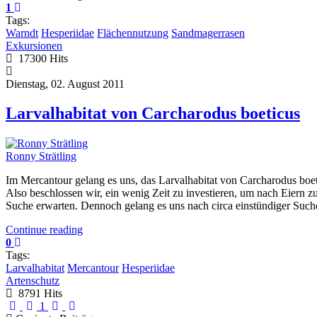
1
Tags:
Warndt
Hesperiidae
Flächennutzung
Sandmagerrasen
Exkursionen
17300 Hits
Dienstag, 02. August 2011
Larvalhabitat von Carcharodus boeticus
Ronny Strätling
Im Mercantour gelang es uns, das Larvalhabitat von Carcharodus boet
Also beschlossen wir, ein wenig Zeit zu investieren, um nach Eiern zu
Suche erwarten. Dennoch gelang es uns nach circa einstündiger Suche,
Continue reading
0
Tags:
Larvalhabitat
Mercantour
Hesperiidae
Artenschutz
8791 Hits
First Page
Previous Page
Next Page
Last Page
1