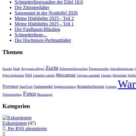
Schmetterlingszauber der Eifel 18.0
Der Zitronenfalter
Saisonstart in der Nordeifel 2026
Meine Highlights 2025 - Teil 2
Meine Highlights 2025 - Teil 1
Der Faulbaum-Bläuling
Schmetterlinge...
Der Hochmoor-Perlmuttfalter
Themen
Zucht
Argynnis adippe
Schmetterlingswiese
Emmersweiler
Eisuche
Elsaß
Schwalbenschwanz
C
Mercantour
Eifel
Hyles Euphorbiae
Limenitis camilla
Cacyreus marshalli
Literatur
Hesperiidae
Papili
War
Provence
Gartenmodul
Bestandserfassung
SaarForst
Tagfalterworkshop
Cocheren
Fotos
Schmetterling
Braunauge
Kategorien
Exkursionen
(47)
Per RSS abonnieren