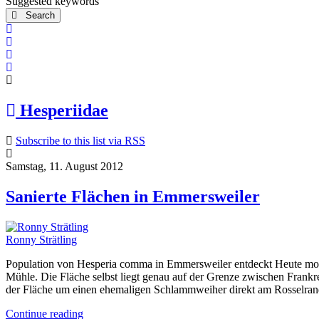
Suggested keywords
Search
x
Search
Subscribe to blog
Unsubscribe from blog
Hesperiidae
Subscribe to this list via RSS
Samstag, 11. August 2012
Sanierte Flächen in Emmersweiler
Ronny Strätling
Population von Hesperia comma in Emmersweiler entdeckt Heute morge
Mühle. Die Fläche selbst liegt genau auf der Grenze zwischen Frankr
der Fläche um einen ehemaligen Schlammweiher direkt am Rosselrand, 
Continue reading