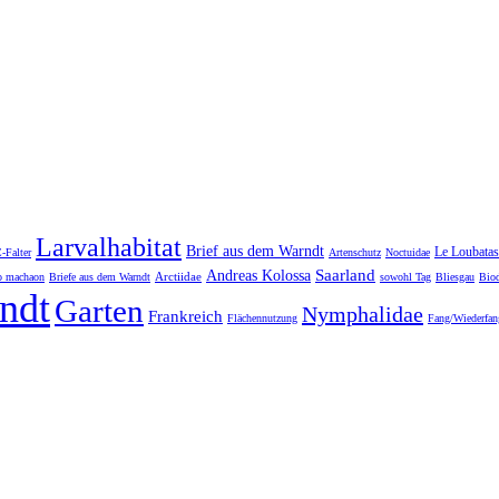
Larvalhabitat
Brief aus dem Warndt
Le Loubatas
-Falter
Artenschutz
Noctuidae
Saarland
Andreas Kolossa
Arctiidae
o machaon
Briefe aus dem Warndt
sowohl Tag
Bliesgau
Biod
ndt
Garten
Nymphalidae
Frankreich
Flächennutzung
Fang/Wiederfan