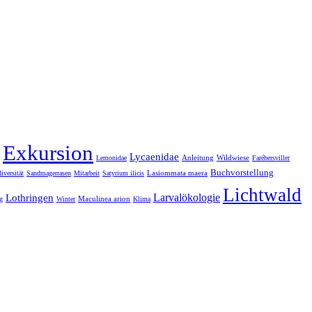
Exkursion
Lycaenidae
Anleitung
Wildwiese
Lemonidae
Farébersviller
Buchvorstellung
Lasiommata maera
iversität
Sandmagerrasen
Mitarbeit
Satyrium ilicis
Lichtwald
Larvalökologie
Lothringen
Maculinea arion
g
Winter
Klima