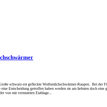
ilchschwärmer
rt: Große schwarz-rot gefleckte Wolfsmilchschwärmer-Raupen. Bei der F
e eine Entscheidung getroffen haben werden sie am liebsten doch ein
 der von mir vermuteten Eiablage...