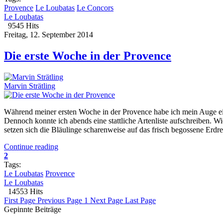
Provence
Le Loubatas
Le Concors
Le Loubatas
9545 Hits
Freitag, 12. September 2014
Die erste Woche in der Provence
Marvin Strätling
Während meiner ersten Woche in der Provence habe ich mein Auge eige
Dennoch konnte ich abends eine stattliche Artenliste aufschreiben. W
setzen sich die Bläulinge scharenweise auf das frisch begossene Erdr
Continue reading
2
Tags:
Le Loubatas
Provence
Le Loubatas
14553 Hits
First Page
Previous Page
1
Next Page
Last Page
Gepinnte Beiträge