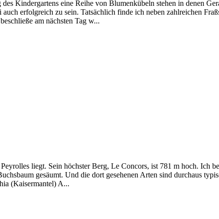
ang des Kindergartens eine Reihe von Blumenkübeln stehen in denen Ger
i auch erfolgreich zu sein. Tatsächlich finde ich neben zahlreichen F
 beschließe am nächsten Tag w...
 Peyrolles liegt. Sein höchster Berg, Le Concors, ist 781 m hoch. Ich 
d Buchsbaum gesäumt. Und die dort gesehenen Arten sind durchaus typi
ia (Kaisermantel) A...