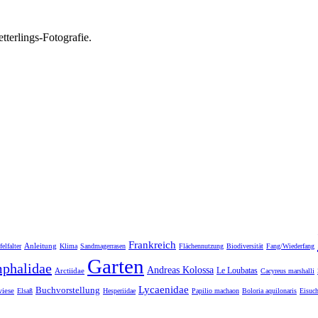
tterlings-Fotografie.
Frankreich
Anleitung
elfalter
Klima
Sandmagerrasen
Flächennutzung
Biodiversität
Fang/Wiederfang
Garten
phalidae
Andreas Kolossa
Le Loubatas
Arctiidae
Cacyreus marshalli
Lycaenidae
Buchvorstellung
iese
Elsaß
Hesperiidae
Papilio machaon
Boloria aquilonaris
Eisuc