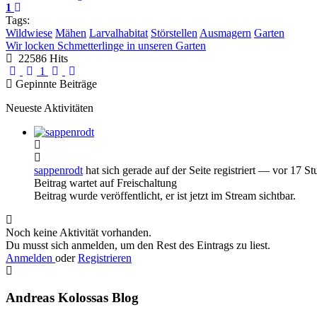
1
Tags:
Wildwiese
Mähen
Larvalhabitat
Störstellen
Ausmagern
Garten
Wir locken Schmetterlinge in unseren Garten
22586 Hits
First Page
Previous Page
Next Page
Last Page
1
Gepinnte Beiträge
Neueste Aktivitäten
sappenrodt
hat sich gerade auf der Seite registriert
— vor 17 St
Beitrag wartet auf Freischaltung
Beitrag wurde veröffentlicht, er ist jetzt im Stream sichtbar.
Noch keine Aktivität vorhanden.
Du musst sich anmelden, um den Rest des Eintrags zu liest.
Anmelden
oder
Registrieren
Andreas Kolossas Blog