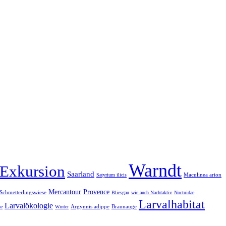
Warndt
Exkursion
Saarland
Maculinea arion
Satyrium ilicis
Mercantour
Provence
Schmetterlingswiese
Bliesgau
wie auch Nachtaktiv
Noctuidae
Larvalhabitat
Larvalökologie
Argynnis adippe
Braunauge
he
Winter