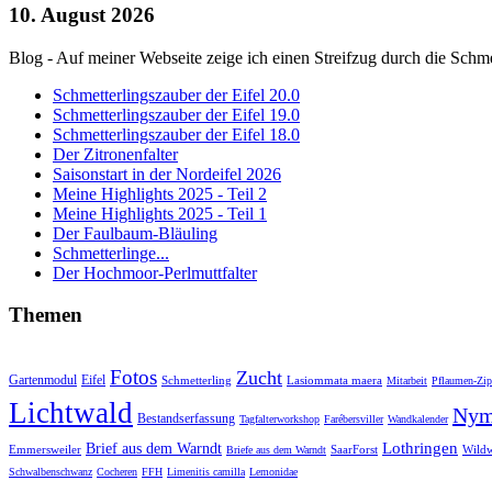
10. August 2026
Blog - Auf meiner Webseite zeige ich einen Streifzug durch die Schme
Schmetterlingszauber der Eifel 20.0
Schmetterlingszauber der Eifel 19.0
Schmetterlingszauber der Eifel 18.0
Der Zitronenfalter
Saisonstart in der Nordeifel 2026
Meine Highlights 2025 - Teil 2
Meine Highlights 2025 - Teil 1
Der Faulbaum-Bläuling
Schmetterlinge...
Der Hochmoor-Perlmuttfalter
Themen
Fotos
Zucht
Gartenmodul
Eifel
Schmetterling
Lasiommata maera
Mitarbeit
Pflaumen-Zipf
Lichtwald
Nym
Bestandserfassung
Tagfalterworkshop
Farébersviller
Wandkalender
Lothringen
Brief aus dem Warndt
Emmersweiler
SaarForst
Wildw
Briefe aus dem Warndt
Schwalbenschwanz
Cocheren
FFH
Limenitis camilla
Lemonidae