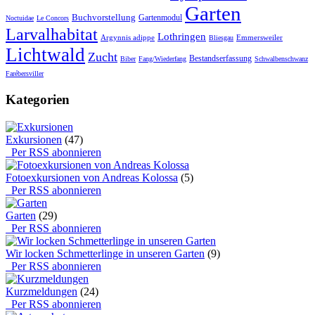
Garten
Buchvorstellung
Gartenmodul
Noctuidae
Le Concors
Larvalhabitat
Lothringen
Argynnis adippe
Emmersweiler
Bliesgau
Lichtwald
Zucht
Bestandserfassung
Biber
Fang/Wiederfang
Schwalbenschwanz
Farébersviller
Kategorien
Exkursionen
(47)
Per RSS abonnieren
Fotoexkursionen von Andreas Kolossa
(5)
Per RSS abonnieren
Garten
(29)
Per RSS abonnieren
Wir locken Schmetterlinge in unseren Garten
(9)
Per RSS abonnieren
Kurzmeldungen
(24)
Per RSS abonnieren