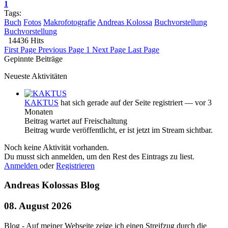
1
Tags:
Buch
Fotos
Makrofotografie
Andreas Kolossa
Buchvorstellung
Buchvorstellung
14436 Hits
First Page
Previous Page
1
Next Page
Last Page
Gepinnte Beiträge
Neueste Aktivitäten
KAKTUS
hat sich gerade auf der Seite registriert
— vor 3
Monaten
Beitrag wartet auf Freischaltung
Beitrag wurde veröffentlicht, er ist jetzt im Stream sichtbar.
Noch keine Aktivität vorhanden.
Du musst sich anmelden, um den Rest des Eintrags zu liest.
Anmelden
oder
Registrieren
Andreas Kolossas Blog
08. August 2026
Blog - Auf meiner Webseite zeige ich einen Streifzug durch die