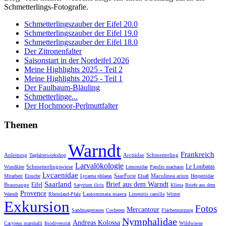
Schmetterlings-Fotografie.
Schmetterlingszauber der Eifel 20.0
Schmetterlingszauber der Eifel 19.0
Schmetterlingszauber der Eifel 18.0
Der Zitronenfalter
Saisonstart in der Nordeifel 2026
Meine Highlights 2025 - Teil 2
Meine Highlights 2025 - Teil 1
Der Faulbaum-Bläuling
Schmetterlinge...
Der Hochmoor-Perlmuttfalter
Themen
Warndt
Frankreich
Anleitung
Arctiidae
Schmetterling
Tagfalterworkshop
Larvalökologie
Le Loubatas
Schmetterlingswiese
Wundklee
Lemonidae
Papilio machaon
Lycaenidae
SaarForst
Maculinea arion
Mitarbeit
Eisuche
Lycaena phlaeas
Elsaß
Hesperiidae
Saarland
Brief aus dem Warndt
Eifel
Braunauge
Satyrium ilicis
Klima
Briefe aus dem
Provence
Lasiommata maera
Warndt
Rheinland-Pfalz
Limenitis camilla
Winter
Exkursion
Fotos
Mercantour
Sandmagerrasen
Cocheren
Flächennutzung
Nymphalidae
Andreas Kolossa
Wildwiese
Cacyreus marshalli
Biodiversität