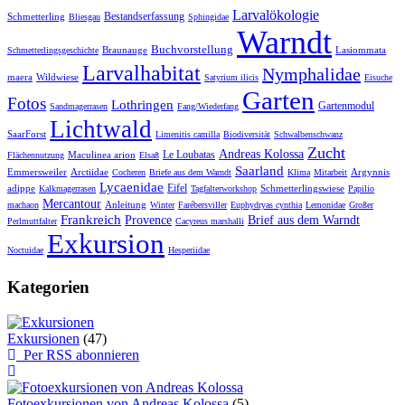
Larvalökologie
Bestandserfassung
Schmetterling
Bliesgau
Sphingidae
Warndt
Buchvorstellung
Braunauge
Lasiommata
Schmetterlingsgeschichte
Larvalhabitat
Nymphalidae
maera
Wildwiese
Satyrium ilicis
Eisuche
Garten
Fotos
Lothringen
Gartenmodul
Sandmagerrasen
Fang/Wiederfang
Lichtwald
SaarForst
Limenitis camilla
Biodiversität
Schwalbenschwanz
Zucht
Andreas Kolossa
Le Loubatas
Maculinea arion
Flächennutzung
Elsaß
Saarland
Emmersweiler
Arctiidae
Argynnis
Cocheren
Briefe aus dem Warndt
Klima
Mitarbeit
Lycaenidae
Eifel
adippe
Schmetterlingswiese
Kalkmagerrasen
Tagfalterworkshop
Papilio
Mercantour
Anleitung
machaon
Winter
Farébersviller
Euphydryas cynthia
Lemonidae
Großer
Frankreich
Provence
Brief aus dem Warndt
Perlmuttfalter
Cacyreus marshalli
Exkursion
Noctuidae
Hesperiidae
Kategorien
Exkursionen
(47)
Per RSS abonnieren
Fotoexkursionen von Andreas Kolossa
(5)