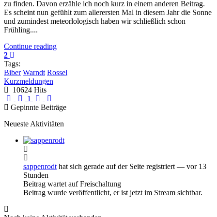
zu finden. Davon erzähle ich noch kurz in einem anderen Beitrag.
Es scheint nun gefühlt zum allerersten Mal in diesem Jahr die Sonne
und zumindest meteorlologisch haben wir schließlich schon
Frühling....
Continue reading
2
Tags:
Biber
Warndt
Rossel
Kurzmeldungen
10624 Hits
First Page
Previous Page
Next Page
Last Page
1
Gepinnte Beiträge
Neueste Aktivitäten
sappenrodt
hat sich gerade auf der Seite registriert
— vor 13
Stunden
Beitrag wartet auf Freischaltung
Beitrag wurde veröffentlicht, er ist jetzt im Stream sichtbar.