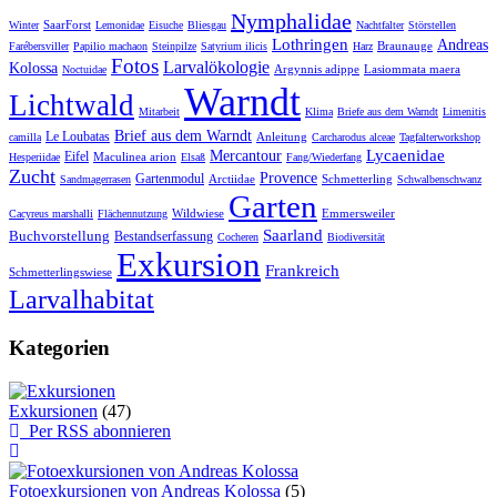
Nymphalidae
SaarForst
Winter
Lemonidae
Eisuche
Bliesgau
Nachtfalter
Störstellen
Lothringen
Andreas
Braunauge
Farébersviller
Papilio machaon
Steinpilze
Satyrium ilicis
Harz
Fotos
Larvalökologie
Kolossa
Argynnis adippe
Lasiommata maera
Noctuidae
Warndt
Lichtwald
Mitarbeit
Klima
Briefe aus dem Warndt
Limenitis
Brief aus dem Warndt
Le Loubatas
Anleitung
camilla
Carcharodus alceae
Tagfalterworkshop
Lycaenidae
Mercantour
Eifel
Maculinea arion
Hesperiidae
Elsaß
Fang/Wiederfang
Zucht
Provence
Gartenmodul
Arctiidae
Schmetterling
Sandmagerrasen
Schwalbenschwanz
Garten
Wildwiese
Emmersweiler
Cacyreus marshalli
Flächennutzung
Saarland
Buchvorstellung
Bestandserfassung
Cocheren
Biodiversität
Exkursion
Frankreich
Schmetterlingswiese
Larvalhabitat
Kategorien
Exkursionen
(47)
Per RSS abonnieren
Fotoexkursionen von Andreas Kolossa
(5)