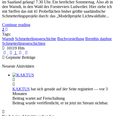
im Saarland gelang! 7.30 Uhr. Ein herrlicher Sommertag. Also ab in
den Warndt, in den Wald des Forstreviers Ludweiler. Hier ziehe ich
mit Steffen das mit 41 Probeflächen bisher größte saarländische
Schmetterlingsprojekt durch: das „Modellprojekt Lichtwaldfalte...
Continue reading
2
Tags:
Warndt
Schmetterlingsgeschichte
Buchvorstellung
Brenthis daphne
Schmetterlingsgeschichten
10119 Hits
First Page
Previous Page
Next Page
Last Page
1
Gepinnte Beiträge
Neueste Aktivitäten
KAKTUS
hat sich gerade auf der Seite registriert
— vor 3
Monaten
Beitrag wartet auf Freischaltung
Beitrag wurde veröffentlicht, er ist jetzt im Stream sichtbar.