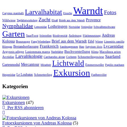
Warndt
Larvalhabitat
Fotos
Cacyreus marshalli
Eisuche
Zucht
Provence
Wildwiese
Tagfalterworkshop
Elsaß
Briefe aus dem Warndt
Nymphalidae
Lothringen
Lemonidae
Noctuidae
Steinpilze
Schwalbenschwanz
Garten
Andreas
SaarForst
Anleitung
Störstellen
Biodiversität
Flächennutzung
Kolossa
Brief aus dem Warndt
Eifel
Braunauge
Fang/Wiederfang
Winter
Limenitis camilla
Frankreich
Lycaenidae
Bestandserfassung
Bliesgau
Sandmagerrasen
Harz
Satyrium ilicis
Buchvorstellung
Argynnis adippe
Lasiommata maera
Maculinea arion
Nachtfalter
Klima
Larvalökologie
Saarland
Arctiidae
Schmetterlingswiese
Carcharodus alceae
Cocheren
Lichtwald
Mercantour
Gartenmodul
Emmersweiler
Mitarbeit
Papilio machaon
Exkursion
Le Loubatas
Schmetterling
Hesperiidae
Farébersviller
Kategorien
Exkursionen
(47)
Per RSS abonnieren
Fotoexkursionen von Andreas Kolossa
(5)