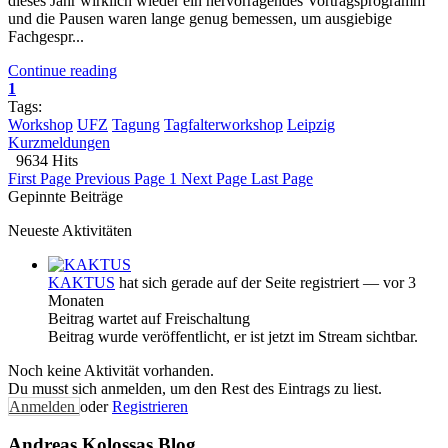
dieses Jahr wirklich wieder ein hervorragendes Vortragsprogramm
und die Pausen waren lange genug bemessen, um ausgiebige
Fachgespr...
Continue reading
1
Tags:
Workshop
UFZ
Tagung
Tagfalterworkshop
Leipzig
Kurzmeldungen
9634 Hits
First Page
Previous Page
1
Next Page
Last Page
Gepinnte Beiträge
Neueste Aktivitäten
KAKTUS
hat sich gerade auf der Seite registriert
— vor 3
Monaten
Beitrag wartet auf Freischaltung
Beitrag wurde veröffentlicht, er ist jetzt im Stream sichtbar.
Noch keine Aktivität vorhanden.
Du musst sich anmelden, um den Rest des Eintrags zu liest.
Anmelden
oder
Registrieren
Andreas Kolossas Blog