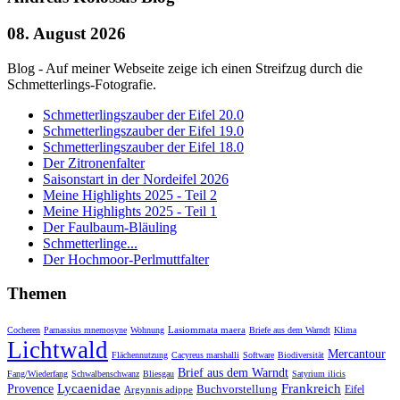
08. August 2026
Blog - Auf meiner Webseite zeige ich einen Streifzug durch die
Schmetterlings-Fotografie.
Schmetterlingszauber der Eifel 20.0
Schmetterlingszauber der Eifel 19.0
Schmetterlingszauber der Eifel 18.0
Der Zitronenfalter
Saisonstart in der Nordeifel 2026
Meine Highlights 2025 - Teil 2
Meine Highlights 2025 - Teil 1
Der Faulbaum-Bläuling
Schmetterlinge...
Der Hochmoor-Perlmuttfalter
Themen
Lasiommata maera
Cocheren
Parnassius mnemosyne
Wohnung
Briefe aus dem Warndt
Klima
Lichtwald
Mercantour
Flächennutzung
Cacyreus marshalli
Software
Biodiversität
Brief aus dem Warndt
Fang/Wiederfang
Schwalbenschwanz
Bliesgau
Satyrium ilicis
Lycaenidae
Frankreich
Provence
Buchvorstellung
Eifel
Argynnis adippe