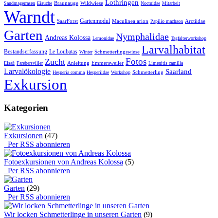
Lothringen
Braunauge
Wildwiese
Sandmagerrasen
Eisuche
Noctuidae
Mitarbeit
Warndt
Gartenmodul
SaarForst
Maculinea arion
Arctiidae
Papilio machaon
Garten
Nymphalidae
Andreas Kolossa
Lemonidae
Tagfalterworkshop
Larvalhabitat
Bestandserfassung
Le Loubatas
Schmetterlingswiese
Winter
Fotos
Zucht
Anleitung
Emmersweiler
Elsaß
Farébersviller
Limenitis camilla
Larvalökologie
Saarland
Schmetterling
Hesperia comma
Hesperiidae
Workshop
Exkursion
Kategorien
Exkursionen
(47)
Per RSS abonnieren
Fotoexkursionen von Andreas Kolossa
(5)
Per RSS abonnieren
Garten
(29)
Per RSS abonnieren
Wir locken Schmetterlinge in unseren Garten
(9)