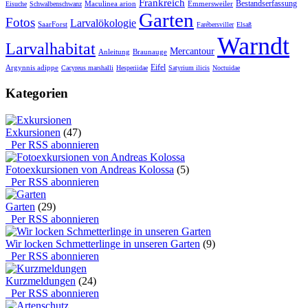
Frankreich
Bestandserfassung
Maculinea arion
Emmersweiler
Eisuche
Schwalbenschwanz
Garten
Fotos
Larvalökologie
SaarForst
Farébersviller
Elsaß
Warndt
Larvalhabitat
Mercantour
Anleitung
Braunauge
Eifel
Argynnis adippe
Cacyreus marshalli
Hesperiidae
Satyrium ilicis
Noctuidae
Kategorien
Exkursionen
(47)
Per RSS abonnieren
Fotoexkursionen von Andreas Kolossa
(5)
Per RSS abonnieren
Garten
(29)
Per RSS abonnieren
Wir locken Schmetterlinge in unseren Garten
(9)
Per RSS abonnieren
Kurzmeldungen
(24)
Per RSS abonnieren