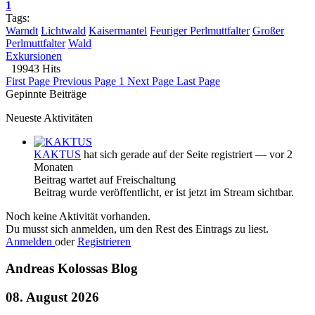
1
Tags:
Warndt
Lichtwald
Kaisermantel
Feuriger Perlmuttfalter
Großer
Perlmuttfalter
Wald
Exkursionen
19943 Hits
First Page
Previous Page
1
Next Page
Last Page
Gepinnte Beiträge
Neueste Aktivitäten
KAKTUS
hat sich gerade auf der Seite registriert
— vor 2
Monaten
Beitrag wartet auf Freischaltung
Beitrag wurde veröffentlicht, er ist jetzt im Stream sichtbar.
Noch keine Aktivität vorhanden.
Du musst sich anmelden, um den Rest des Eintrags zu liest.
Anmelden
oder
Registrieren
Andreas Kolossas Blog
08. August 2026