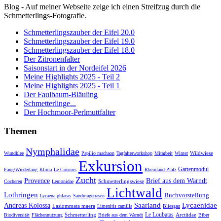
Blog - Auf meiner Webseite zeige ich einen Streifzug durch die
Schmetterlings-Fotografie.
Schmetterlingszauber der Eifel 20.0
Schmetterlingszauber der Eifel 19.0
Schmetterlingszauber der Eifel 18.0
Der Zitronenfalter
Saisonstart in der Nordeifel 2026
Meine Highlights 2025 - Teil 2
Meine Highlights 2025 - Teil 1
Der Faulbaum-Bläuling
Schmetterlinge...
Der Hochmoor-Perlmuttfalter
Themen
Nymphalidae
Wildwiese
Wundklee
Papilio machaon
Tagfalterworkshop
Mitarbeit
Winter
Exkursion
Gartenmodul
Fang/Wiederfang
Klima
Le Concors
Rheinland-Pfalz
Zucht
Provence
Brief aus dem Warndt
Schmetterlingswiese
Cocheren
Lemonidae
Lichtwald
Lothringen
Buchvorstellung
Lycaena phlaeas
Sandmagerrasen
Saarland
Lycaenidae
Andreas Kolossa
Lasiommata maera
Limenitis camilla
Bliesgau
Le Loubatas
Schmetterling
Arctiidae
Biodiversität
Flächennutzung
Briefe aus dem Warndt
Biber