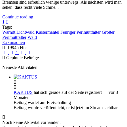
Bremsen sind erfreulich wenige unterwegs. Als nächsten wird man
sehen, dass recht viele Schme...
Continue reading
1
Tags:
Warndt
Lichtwald
Kaisermantel
Feuriger Perlmuttfalter
Großer
Perlmuttfalter
Wald
Exkursionen
19945 Hits
First Page
Previous Page
Next Page
Last Page
1
Gepinnte Beiträge
Neueste Aktivitäten
KAKTUS
hat sich gerade auf der Seite registriert
— vor 3
Monaten
Beitrag wartet auf Freischaltung
Beitrag wurde veröffentlicht, er ist jetzt im Stream sichtbar.
Noch keine Aktivität vorhanden.