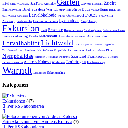
Garten
Zucht
Eifel
SaarForst
Arctiidae
Fang/Wiederfang
Cacyreus marshalli
Brief aus dem Warndt
Buchvorstellung
Emmersweiler
Argynnis adippe
Briefe aus
Fotos
Larvalökologie
Gartenmodul
dem Warndt
Cocheren
Winter
Biodiversität
Lycaenidae
Anleitung
Lasiommata maera
Farébersviller
Zwergbläuling
Exkursion
Provence
Elsaß
Hesperia comma
Sandmagerrasen
Schwalbenschwanz
Mercantour
Bestandserfassung
Maculinea arion
Eisuche
Parnassius mnemosyne
Lichtwald
Larvalhabitat
Braunauge
Schmetterlingswiese
Le Loubatas
Tagfalterworkshop
Satyrium ilicis
Software
Hesperiidae
Papilio machaon
Klima
Nymphalidae
Saarland
Frankreich
Mitarbeit
Noctuidae
Wohnung
Bliesgau
Lothringen
Andreas Kolossa
Wildwiese
Limenitis camilla
Flächennutzung
Warndt
Schmetterling
Lemonidae
Kategorien
Exkursionen
(47)
Per RSS abonnieren
Fotoexkursionen von Andreas Kolossa
(5)
Per RSS abonnieren