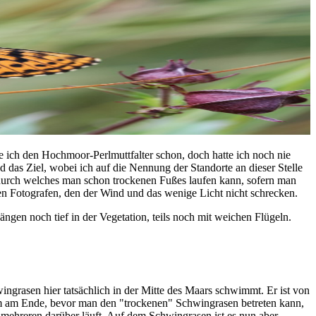
e ich den Hochmoor-Perlmuttfalter schon, doch hatte ich noch nie
 das Ziel, wobei ich auf die Nennung der Standorte an dieser Stelle
, durch welches man schon trockenen Fußes laufen kann, sofern man
inen Fotografen, den der Wind und das wenige Licht nicht schrecken.
gen noch tief in der Vegetation, teils noch mit weichen Flügeln.
ingrasen hier tatsächlich in der Mitte des Maars schwimmt. Er ist von
em am Ende, bevor man den "trockenen" Schwingrasen betreten kann,
ehreren darüber läuft. Auf dem Schwingrasen ist es nun aber