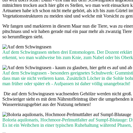
mitnichten trocken auch hier gibt es Stellen, wo man weit einsacken 
Artnamen habe ich schon nicht mehr gehört, als ich bis zum Gürtel 
Vegetationsstrukturen zu meiden sind und welche mit Vorsicht zu gen
Wir fangen und markieren in diesem Maar nun die Tiere, was zu eine
pitschnass und wir haben gerade mal ein paar mehr als zwanzig Tiere 
so herumfliegen sieht.
Auf dem Schwingrasen stehen drei Entomologen. Der Dozent erklärt 
erkennt, wo man wahlweise bis zum Knie, zum Nabel oder bis Oberka
Auf dem Schwingrasen - besonders geeignetes Schuhwerk: Gummistief
dass man sie nicht verlieren kann. Zusätzlich Löcher in die Sohle bo
man früher oder später eh - Aufpassen ist daher völlig unangebracht!
Die auf dem Schwingrasen wachsenden Gehölze werden nicht groß. So
Schwieriger sieht es mit dem Nährstoffeintrag über die umgebenden in
Wassereinzugsgebiet aus der Nutzung nehmen!
Boloria aquilonaris, Hochmoor-Perlmuttfalter auf Sumpf-Blutauge: Die
Es ist ein Weibchen in einer typischen Ruhehaltung während Phasen, 