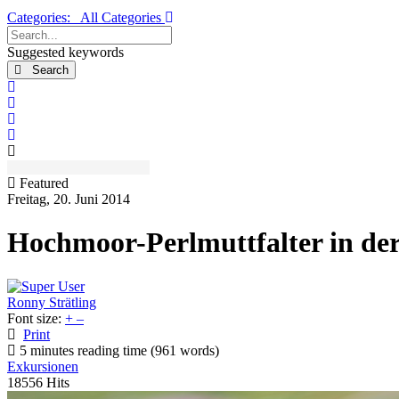
Categories:
All Categories
Search...
Suggested keywords
Search
x
Search
Subscribe to blog
Unsubscribe from blog
Featured
Freitag, 20. Juni 2014
Hochmoor-Perlmuttfalter in der
Ronny Strätling
Font size:
+
–
Print
5 minutes reading time
(961 words)
Exkursionen
18556 Hits