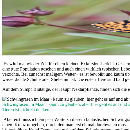
Es wird mal wieder Zeit für einen kleinen Exkursionsbericht. Gester
eine gute Population gesehen und auch einen wirklich typischen Leben
verzichte. Bei zunächst mäßigem Wetter - es ist bewölkt und kaum üb
wasserdichte Schuhe oder Stiefel an hat. Die ersten Tiere sind bald g
Auf dem Sumpf-Blutauge, der Haupt-Nektarpflanze, finden sich die er
Schwingrasen im Maar - kaum zu glauben, aber hier geht es auf und 
Tieren ist nicht zu denken.
Aber erst muss ich ein paar Worte zu diesem fantastischen Schwingras
einem Kranz umgeben, durch den man erst einmal durchwaten muss. D
bis weit übers Knie! Dann - erst mal auf dem Schwingrasen angekom