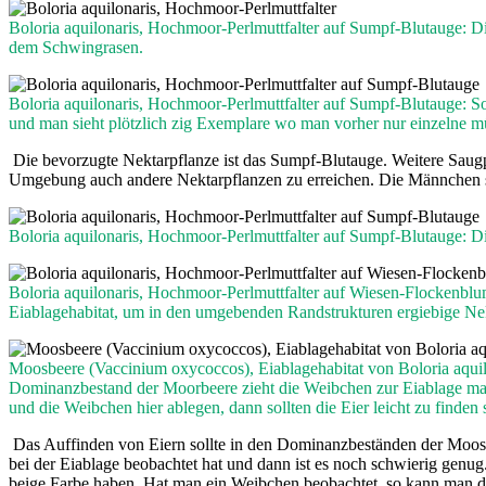
Boloria aquilonaris, Hochmoor-Perlmuttfalter auf Sumpf-Blutauge: Die
dem Schwingrasen.
Boloria aquilonaris, Hochmoor-Perlmuttfalter auf Sumpf-Blutauge: S
und man sieht plötzlich zig Exemplare wo man vorher nur einzelne mü
Die bevorzugte Nektarpflanze ist das Sumpf-Blutauge. Weitere Saugp
Umgebung auch andere Nektarpflanzen zu erreichen. Die Männchen si
Boloria aquilonaris, Hochmoor-Perlmuttfalter auf Sumpf-Blutauge: D
Boloria aquilonaris, Hochmoor-Perlmuttfalter auf Wiesen-Flockenblu
Eiablagehabitat, um in den umgebenden Randstrukturen ergiebige Nek
Moosbeere (Vaccinium oxycoccos), Eiablagehabitat von Boloria aquil
Dominanzbestand der Moorbeere zieht die Weibchen zur Eiablage mag
und die Weibchen hier ablegen, dann sollten die Eier leicht zu finden se
Das Auffinden von Eiern sollte in den Dominanzbeständen der Moosbe
bei der Eiablage beobachtet hat und dann ist es noch schwierig genu
beige Farbe haben. Hat man ein Weibchen beobachtet, so kann man di