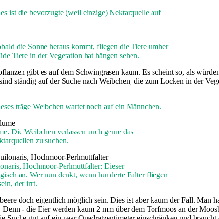
s ist die bevorzugte (weil einzige) Nektarquelle auf
obald die Sonne heraus kommt, fliegen die Tiere umher
de Tiere in der Vegetation hat hängen sehen.
flanzen gibt es auf dem Schwingrasen kaum. Es scheint so, als würde
nd ständig auf der Suche nach Weibchen, die zum Locken in der Veget
ieses träge Weibchen wartet noch auf ein Männchen.
me: Die Weibchen verlassen auch gerne das
tarquellen zu suchen.
onaris, Hochmoor-Perlmuttfalter: Dieser
isch an. Wer nun denkt, wenn hunderte Falter fliegen
in, der irrt.
ere doch eigentlich möglich sein. Dies ist aber kaum der Fall. Man 
g. Denn - die Eier werden kaum 2 mm über dem Torfmoos an der Moosbee
e Suche gut auf ein paar Quadratzentimeter einschränken und braucht