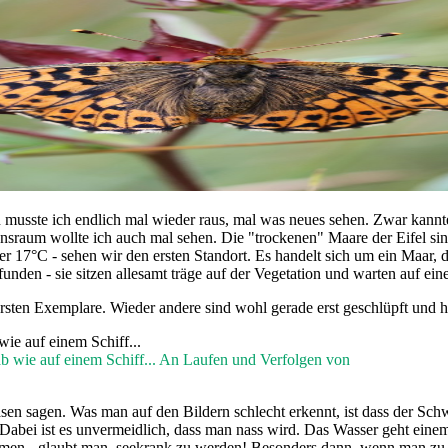
n musste ich endlich mal wieder raus, mal was neues sehen. Zwar kannt
sraum wollte ich auch mal sehen. Die "trockenen" Maare der Eifel sind
er 17°C - sehen wir den ersten Standort. Es handelt sich um ein Maar
efunden - sie sitzen allesamt träge auf der Vegetation und warten auf e
sten Exemplare. Wieder andere sind wohl gerade erst geschlüpft und hän
ab wie auf einem Schiff... An Laufen und Verfolgen von
en sagen. Was man auf den Bildern schlecht erkennt, ist dass der Schw
abei ist es unvermeidlich, dass man nass wird. Das Wasser geht ein
men - glaubt man, seekrank zu werden! Besonders dann, wenn man zu m