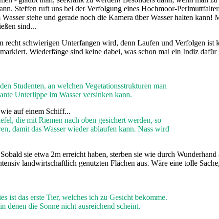
kann. Steffen ruft uns bei der Verfolgung eines Hochmoor-Perlmuttfalte
im Wasser stehe und gerade noch die Kamera über Wasser halten kann! 
ießen sind...
m recht schwierigen Unterfangen wird, denn Laufen und Verfolgen ist 
markiert. Wiederfänge sind keine dabei, was schon mal ein Indiz dafür i
den Studenten, an welchen Vegetationsstrukturen man
nte Unterlippe im Wasser versinken kann.
el, die mit Riemen nach oben gesichert werden, so
hren, damit das Wasser wieder ablaufen kann. Nass wird
bald sie etwa 2m erreicht haben, sterben sie wie durch Wunderhand a
tensiv landwirtschaftlich genutzten Flächen aus. Wäre eine tolle Sach
s ist das erste Tier, welches ich zu Gesicht bekomme.
in denen die Sonne nicht ausreichend scheint.