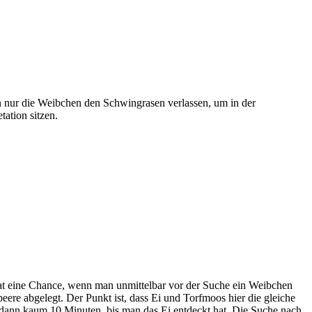
n nur die Weibchen den Schwingrasen verlassen, um in der
ation sitzen.
hat eine Chance, wenn man unmittelbar vor der Suche ein Weibchen
re abgelegt. Der Punkt ist, dass Ei und Torfmoos hier die gleiche
 dann kaum 10 Minuten, bis man das Ei entdeckt hat. Die Suche nach