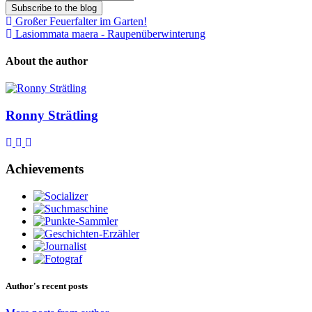
Subscribe to the blog
Großer Feuerfalter im Garten!
Lasiommata maera - Raupenüberwinterung
About the author
Ronny Strätling
Subscribe to updates from author
Unsubscribe to updates from author
Ronny Strätling
Achievements
Author's recent posts