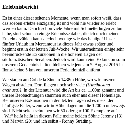
Erlebnisbericht
Es ist einer dieser seltenen Momente, wenn man sofort weiß, dass
das soeben erlebte einzigartig ist und wohl nie wieder so erlebt
werden kann. Da ich schon viele Jahre mit Schmetterlingen zu tun
habe, sind schon so einige Erlebnisse dabei, die ich noch meinen
Enkeln erzählen kann - jedoch wenige wie das heutige! Unser
fünfter Urlaub im Mercantour ist dieses Jahr etwas später und
beginnt erst in der letzten Juli-Woche. Wir unternehmen einige sehr
beeindruckende Exkursionen in die höheren Lagen der
südfranzösischen Seealpen. Jedoch wird kaum eine Exkursion so in
unserem Gedächtnis haften bleiben wie jene am 5. August 2015 in
Ilonse keine 5 km von unserem Feriendomizil entfernt!
Wir starten am Col de la Sine in 1438m Höhe, wo wir unseren
Wagen abstellen. Dort fliegen noch sehr viele
{{Arethusana
arethusa}}
. In der Literatur wird die Art bis ca. 1100m genannt und
unsere Beobachtungen stammen auch eher aus dieser Höhenlage.
Bei unseren Exkursionen in den letzten Tagen ist es meist der
häufigste Falter, wenn wir in Höhenlagen um die 1200m unterwegs
sind. Nicht selten schreiben wir 50 oder gar 100 Exemplare auf.
„Wir“ heißt heißt in diesem Falle meine beiden Söhne Jeremy (13)
und Marvin (20) und ich selbst - Ronny Strätling.