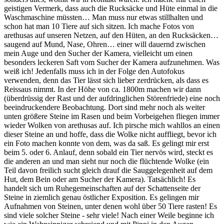
geistigen Vermerk, dass auch die Rucksäcke und Hüte einmal in die
Waschmaschine müssten… Man muss nur etwas stillhalten und
schon hat man 10 Tiere auf sich sitzen. Ich mache Fotos von
arethusas auf unseren Netzen, auf den Hüten, an den Rucksäcken…
saugend auf Mund, Nase, Ohren… einer will dauernd zwischen
mein Auge und den Sucher der Kamera, vielleicht um einen
besonders leckeren Saft vom Sucher der Kamera aufzunehmen. Was
weiß ich! Jedenfalls muss ich in der Folge den Autofokus
verwenden, denn das Tier lässt sich lieber zerdrücken, als dass es
Reissaus nimmt. In der Höhe von ca. 1800m machen wir dann
(überdrüssig der Rast und der aufdringlichen Störenfriede) eine noch
beeindruckendere Beobachtung. Dort sind mehr noch als weiter
unten größere Steine im Rasen und beim Vorbeigehen fliegen immer
wieder Wolken von arethusas auf. Ich pirsche mich wahllos an einen
dieser Steine an und hoffe, dass die Wolke nicht auffliegt, bevor ich
ein Foto machen konnte von dem, was da saß. Es gelingt mir erst
beim 5. oder 6. Anlauf, denn sobald ein Tier nervös wird, steckt es
die anderen an und man sieht nur noch die flüchtende Wolke (ein
Teil davon freilich sucht gleich drauf die Sauggelegenheit auf dem
Hut, dem Bein oder am Sucher der Kamera). Tatsächlich! Es
handelt sich um Ruhegemeinschaften auf der Schattenseite der
Steine in ziemlich genau östlicher Exposition. Es gelingen mir
Aufnahmen von Steinen, unter denen wohl über 50 Tiere rasten! Es
sind viele solcher Steine - sehr viele! Nach einer Weile beginne ich