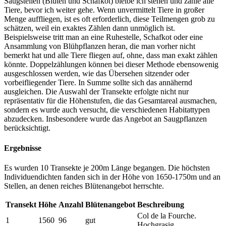
Saugstellen (Blüten und Schafkot) bleibe ich stehen und zähle alle
Tiere, bevor ich weiter gehe. Wenn unvermittelt Tiere in großer
Menge auffliegen, ist es oft erforderlich, diese Teilmengen grob zu
schätzen, weil ein exaktes Zählen dann unmöglich ist.
Beispielsweise tritt man an eine Ruhestelle, Schafkot oder eine
Ansammlung von Blühpflanzen heran, die man vorher nicht
bemerkt hat und alle Tiere fliegen auf, ohne, dass man exakt zählen
könnte. Doppelzählungen können bei dieser Methode ebensowenig
ausgeschlossen werden, wie das Übersehen sitzender oder
vorbeifliegender Tiere. In Summe sollte sich das annähernd
ausgleichen. Die Auswahl der Transekte erfolgte nicht nur
repräsentativ für die Höhenstufen, die das Gesamtareal ausmachen,
sondern es wurde auch versucht, die verschiedenen Habitattypen
abzudecken. Insbesondere wurde das Angebot an Saugpflanzen
berücksichtigt.
Ergebnisse
Es wurden 10 Transekte je 200m Länge begangen. Die höchsten
Individuendichten fanden sich in der Höhe von 1650-1750m und an
Stellen, an denen reiches Blütenangebot herrschte.
Transekt
Höhe
Anzahl
Blütenangebot
Beschreibung
Col de la Fourche.
1
1560
96
gut
Hochgrasig.