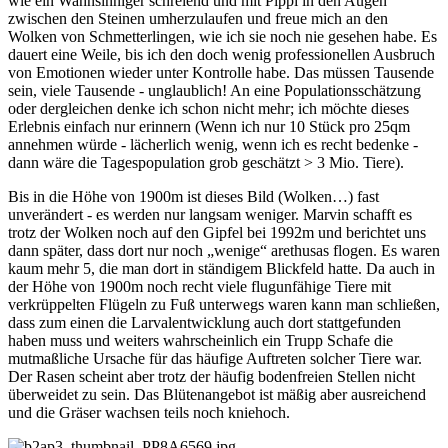
wie ein Wahnsinniger schreiend und mit Pippi in den Augen
zwischen den Steinen umherzulaufen und freue mich an den
Wolken von Schmetterlingen, wie ich sie noch nie gesehen habe. Es
dauert eine Weile, bis ich den doch wenig professionellen Ausbruch
von Emotionen wieder unter Kontrolle habe. Das müssen Tausende
sein, viele Tausende - unglaublich! An eine Populationsschätzung
oder dergleichen denke ich schon nicht mehr; ich möchte dieses
Erlebnis einfach nur erinnern (Wenn ich nur 10 Stück pro 25qm
annehmen würde - lächerlich wenig, wenn ich es recht bedenke -
dann wäre die Tagespopulation grob geschätzt > 3 Mio. Tiere).
Bis in die Höhe von 1900m ist dieses Bild (Wolken…) fast
unverändert - es werden nur langsam weniger. Marvin schafft es
trotz der Wolken noch auf den Gipfel bei 1992m und berichtet uns
dann später, dass dort nur noch „wenige“ arethusas flogen. Es waren
kaum mehr 5, die man dort in ständigem Blickfeld hatte. Da auch in
der Höhe von 1900m noch recht viele flugunfähige Tiere mit
verkrüppelten Flügeln zu Fuß unterwegs waren kann man schließen,
dass zum einen die Larvalentwicklung auch dort stattgefunden
haben muss und weiters wahrscheinlich ein Trupp Schafe die
mutmaßliche Ursache für das häufige Auftreten solcher Tiere war.
Der Rasen scheint aber trotz der häufig bodenfreien Stellen nicht
überweidet zu sein. Das Blütenangebot ist mäßig aber ausreichend
und die Gräser wachsen teils noch kniehoch.