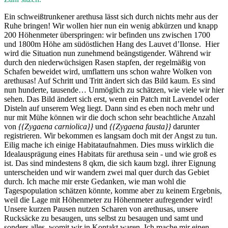
Ein schweißtrunkener arethusa lässt sich durch nichts mehr aus der
Ruhe bringen! Wir wollen hier nun ein wenig abkürzen und knapp
200 Höhenmeter überspringen: wir befinden uns zwischen 1700
und 1800m Höhe am südöstlichen Hang des Lauvet d’Ilonse. Hier
wird die Situation nun zunehmend beängstigender. Während wir
durch den niederwüchsigen Rasen stapfen, der regelmäßig von
Schafen beweidet wird, umflattern uns schon wahre Wolken von
arethusas! Auf Schritt und Tritt ändert sich das Bild kaum. Es sind
nun hunderte, tausende… Unmöglich zu schätzen, wie viele wir hier
sehen. Das Bild ändert sich erst, wenn ein Patch mit Lavendel oder
Disteln auf unserem Weg liegt. Dann sind es eben noch mehr und
nur mit Mühe können wir die doch schon sehr beachtliche Anzahl
von
{{Zygaena carniolica}}
und
{{Zygaena fausta}}
darunter
registrieren. Wir bekommen es langsam doch mit der Angst zu tun.
Eilig mache ich einige Habitataufnahmen. Dies muss wirklich die
Idealausprägung eines Habitats für arethusa sein - und wie groß es
ist. Das sind mindestens 8 qkm, die sich kaum bzgl. ihrer Eignung
unterscheiden und wir wandern zwei mal quer durch das Gebiet
durch. Ich mache mir erste Gedanken, wie man wohl die
Tagespopulation schätzen könnte, komme aber zu keinem Ergebnis,
weil die Lage mit Höhenmeter zu Höhenmeter aufregender wird!
Unsere kurzen Pausen nutzen Scharen von arethusas, unsere
Rucksäcke zu besaugen, uns selbst zu besaugen und samt und
sonders alles, womit wir in Kontakt waren. Ich mache mir einen