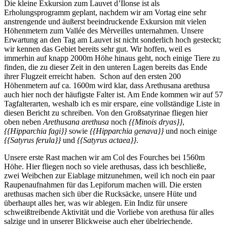
Die kleine Exkursion zum Lauvet d’Ilonse ist als
Erholungsprogramm geplant, nachdem wir am Vortag eine sehr
anstrengende und äußerst beeindruckende Exkursion mit vielen
Höhenmetern zum Vallée des Mèrveilles unternahmen. Unsere
Erwartung an den Tag am Lauvet ist nicht sonderlich hoch gesteckt;
wir kennen das Gebiet bereits sehr gut. Wir hoffen, weil es
immerhin auf knapp 2000m Höhe hinaus geht, noch einige Tiere zu
finden, die zu dieser Zeit in den unteren Lagen bereits das Ende
ihrer Flugzeit erreicht haben. Schon auf den ersten 200
Höhenmetern auf ca. 1600m wird klar, dass Arethusana arethusa
auch hier noch der häufigste Falter ist. Am Ende kommen wir auf 57
Tagfalterarten, weshalb ich es mir erspare, eine vollständige Liste in
diesen Bericht zu schreiben. Von den Großsatyrinae fliegen hier
oben neben
Arethusana arethusa
noch
{{Minois dryas}}
,
{{Hipparchia fagi}}
sowie
{{Hipparchia genava}}
und noch einige
{{Satyrus ferula}}
und
{{Satyrus actaea}}
.
Unsere erste Rast machen wir am Col des Fourches bei 1560m
Höhe. Hier fliegen noch so viele arethusas, dass ich beschließe,
zwei Weibchen zur Eiablage mitzunehmen, weil ich noch ein paar
Raupenaufnahmen für das Lepiforum machen will. Die ersten
arethusas machen sich über die Rucksäcke, unsere Hüte und
überhaupt alles her, was wir ablegen. Ein Indiz für unsere
schweißtreibende Aktivität und die Vorliebe von arethusa für alles
salzige und in unserer Blickweise auch eher übelriechende.