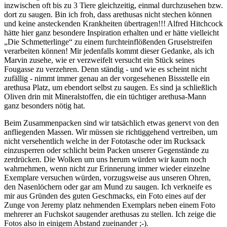
inzwischen oft bis zu 3 Tiere gleichzeitig, einmal durchzusehen bzw.
dort zu saugen. Bin ich froh, dass arethusas nicht stechen können
und keine ansteckenden Krankheiten übertragen!!! Alfred Hitchcock
hätte hier ganz besondere Inspiration erhalten und er hätte vielleicht
„Die Schmetterlinge“ zu einem furchteinflößenden Gruselstreifen
verarbeiten können! Mir jedenfalls kommt dieser Gedanke, als ich
Marvin zusehe, wie er verzweifelt versucht ein Stück seines
Fougasse zu verzehren. Denn ständig - und wie es scheint nicht
zufällig - nimmt immer genau an der vorgesehenen Bissstelle ein
arethusa Platz, um ebendort selbst zu saugen. Es sind ja schließlich
Oliven drin mit Mineralstoffen, die ein tüchtiger arethusa-Mann
ganz besonders nötig hat.
Beim Zusammenpacken sind wir tatsächlich etwas genervt von den
anfliegenden Massen. Wir müssen sie richtiggehend vertreiben, um
nicht versehentlich welche in der Fototasche oder im Rucksack
einzusperren oder schlicht beim Packen unserer Gegenstände zu
zerdrücken. Die Wolken um uns herum würden wir kaum noch
wahrnehmen, wenn nicht zur Erinnerung immer wieder einzelne
Exemplare versuchen würden, vorzugsweise aus unseren Ohren,
den Nasenlöchern oder gar am Mund zu saugen. Ich verkneife es
mir aus Gründen des guten Geschmacks, ein Foto eines auf der
Zunge von Jeremy platz nehmenden Exemplars neben einem Foto
mehrerer an Fuchskot saugender arethusas zu stellen. Ich zeige die
Fotos also in einigem Abstand zueinander ;-).