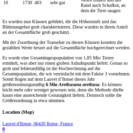
10
1730
403
sehr gut
Rand auch Schafkot, an
dem die Tiere saugen
Es wurden nun Klassen gebildet, die die Höhenstufe und das
Blütenangebot grob charakterisieren. Diese wurden in ihrem Anteil
an der Gesamtfläche grob geschätzt.
Mit der Zuordnung der Transekte zu diesen Klassen konnten die
gezählten Werte besser auf die Gesamtfläche hochgerechnet werden.
Es wurde eine Gesamttagespopulation von 1,85 Mio Tieren
ermittelt, was aber nur einen groben Anhaltspunkt liefert. Genau so
grob und fehleranfällig ist die Hochrechnung auf die
Gesamtpopulation, die wir vereinfacht mit dem Faktor 3 vornehmen.
Somit flogen auf dem Lauvet d’Ilonse dieses Jahr
größenordnungsmäßig
6 Mio
Arethusana arethusa
. Es können
leicht mehr oder weniger gewesen sein, denn die Methode dürfte
kaum eine ausreichende Genauigkeit liefern. Dennoch sollte die
Größenordnung in etwa stimmen.
Location (Map)
Lauvet d'Ilonse, 06420 Ilonse, France
0