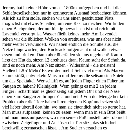
Jeremy hat in einer Höhe von ca. 1800m aufgegeben und hat die
Schlafgesellschaften nur in geringerem Ausmaß beobachten können.
Als ich zu ihm stoße, suchen wir uns einen geschützten Platz,
möglichst mit etwas Schatten, um eine Rast zu machen. Wir finden
einen Bachgraben, der nur lückig bewachsen ist und reich mit
Lavendel versorgt ist. Wasser fließt keines mehr. Am Lavendel
sehen wir die üblichen Wolken von arethusas, was uns aber nicht
mehr weiter verwundert. Wir haben endlich die Schuhe aus, die
Netze hingeworfen, den Rucksack aufgemacht und wollen etwas
essen und trinken. Dann aber überfallen sie uns regelrecht! Kaum
liegt der Hut da, sitzen 12 arethusas dran. Kaum steht der Schuh da,
sind es noch mehr. Am Netz sitzen - Widersinn! - die meisten!
Vielleicht 20? Mehr? Es wurden mehr! Sehr viel mehr! Als Marvin
zu uns stößt, entwickeln Marvin und Jeremy die seltsamsten Spiele
um das Spektakel. Wer schafft es, auf jeden Finger einen Falter am
Saugen zu haben? Kleinigkeit! Wem gelingt es mit 2 an jedem
Finger? Schafft man es gleichzeitig auf jedem Ohr und der Nase
einen zum Saugen zu bringen? Ja und nein! Von der Menge her kein
Problem aber die Tiere haben ihren eigenen Kopf und setzen sich
viel lieber überall dort hin, wo man sie eigentlich nicht so gerne hat.
Man muss aufpassen, keinen zu essen, wenn man in sein Brot beißt
und man muss aufpassen, wo man seinen Fuß hinstellt oder ob nicht
zwischen Zeigefinger und Auslöser ein Tier sitzt, das sich dort
bereitwillig zermatschen lässt… Am Sucher versuchen es