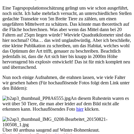
Eine Tagespopulationsschätzung gelingt uns wie schon ausgeführt,
noch nicht. Ich habe mehrfach versucht, an unterschiedlichen Stellen
gedachte Transekte von 5m Breite Tiere zu zählen, um einen
ungefähren Mittelwert zu schätzen. Das könnte man theoretisch auf
die Fläche hochrechnen. Was aber wenn das Mittel dann bei 20
Faltern auf 25qm liegen würde? Wieviele Quadratkilometer sind das
hier nochmal? Oha… das wird unglaubwürdig. Aber ich beschließe,
eine kleine Publikation zu schreiben, um das Habitat, welches wohl
das Optimum der Art trifft, genauer zu beschreiben. Beachtlich
jedenfalls ist, dass die Art sich hier bis knapp in 2000m Höhe
hervorragend bis explosiv entwickelt! Das ist für mich komplett neu
und überraschend.
Nun noch einige Aufnahmen, die erahnen lassen, wie viele Falter
wir gesehen haben (Für hochauflösende Fotos folgt dem Link unter
den Bildern):
An diesem Ruhestein waren es
weit über 50 Tiere, die man aber leider auf dem Bild nicht alle
erkennen kann. Hochauflösendes Foto
hier
klicken.
Über 80 arethusa saugend auf Winter-Bohnenkraut.