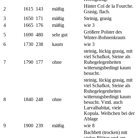
Hinter Col de la Fourche.
2
1615
143
mäßig
Grasig, flach.
3
1650
171
mäßig
Steinig, grasig
4
1665
176
mäßig
wie 3
Größere Polster des
5
1690
480
sehr gut
Winter-Bohnenkrauts
6
1730
238
kaum
wie 3
steinig, lückig grasig, mit
viel Schafkot, Steine als
7
1790
177
ohne
Ruhegelegenheiten
witterungsbedingt kaum
besucht.
steinig, lückig grasig, mit
viel Schafkot, Steine als
Ruhegelegenheiten
witterungsbedingt kaum
8
1840
248
ohne
besucht. Vmtl. auch
Larvalhabitat, viele
Kopula. Weibchen bei der
Ablage
9
1900
239
mäßig
wie 8
Bachbett (trocken) mit
vielen Blüten und am